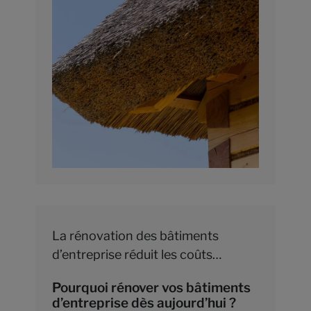
La rénovation des bâtiments
d’entreprise réduit les coûts
énergétiques et améliore le confort
Pourquoi rénover vos bâtiments
tout en respectant les normes.
d’entreprise dès aujourd’hui ?