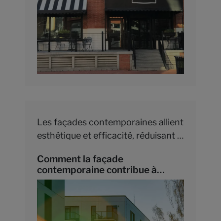
Les façades contemporaines allient
esthétique et efficacité, réduisant la
consommation énergétique et
Comment la façade
boostant le confort intérieur.
contemporaine contribue à
l'efficacité énergétique ?