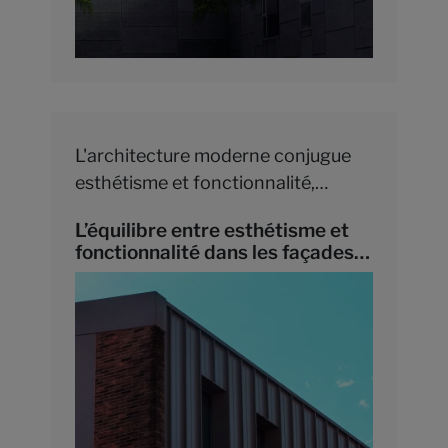
L'architecture moderne conjugue
esthétisme et fonctionnalité,
fusionnant design innovant et
L’équilibre entre esthétisme et
solutions pratiques pour édifier des
fonctionnalité dans les façades
espaces à la fois captivants et
modernes
confortables.