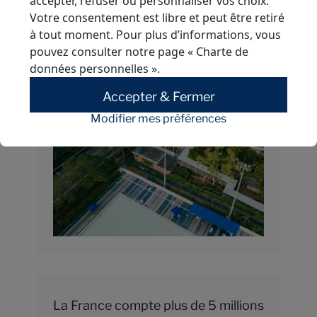
accepter, refuser ou personnaliser vos choix.
Comment construire des
événement, et éco-conception,
Votre consentement est libre et peut être retiré
infrastructures sportives
visant une utilisation énergétique
à tout moment. Pour plus d’informations, vous
durables ?
pouvez consulter notre page
« Charte de
optimisée et une moindre
données personnelles »
.
empreinte carbone.
Accepter & Fermer
Modifier mes préférences
La France compte plus de 5 millions