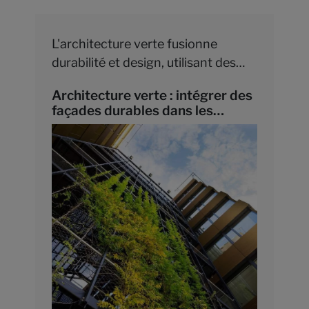
L'architecture verte fusionne
durabilité et design, utilisant des
matériaux éco-responsables et des
Architecture verte : intégrer des
technologies avancées pour des
façades durables dans les
bâtiments esthétiquement
constructions de demain
plaisants et respectueux de
l'environnement.