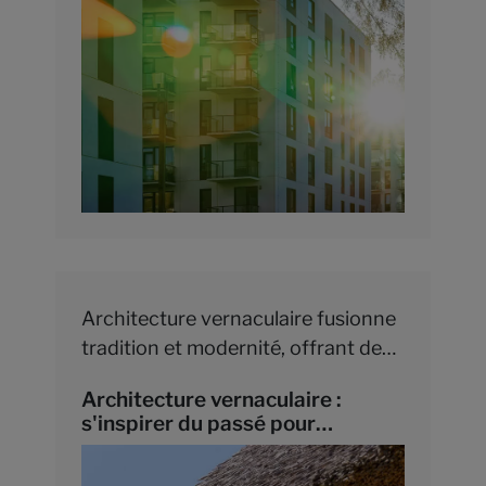
Architecture vernaculaire fusionne
tradition et modernité, offrant des
solutions durables et adaptées au
Architecture vernaculaire :
climat local pour un futur de
s'inspirer du passé pour
construction respectueux de
construire l'avenir
l'environnement.