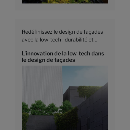
Redéfinissez le design de façades
avec la low-tech : durabilité et
innovation se rencontrent dans le
L'innovation de la low-tech dans
bloc baie d'Acodi et Alupic.
le design de façades