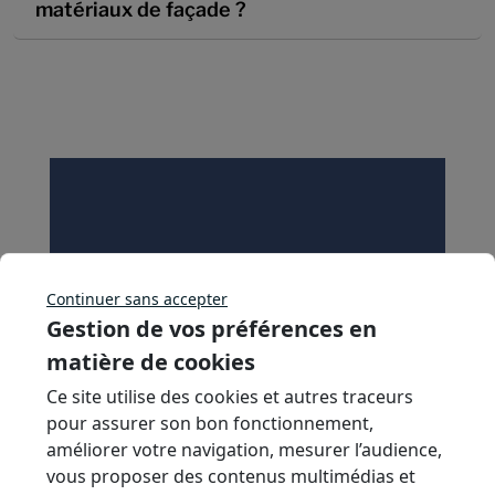
matériaux de façade ?
Un projet ? Notre équipe
Continuer sans accepter
d'experts est à votre écoute !
Gestion de vos préférences en
matière de cookies
Discutons de votre projet
Ce site utilise des cookies et autres traceurs
pour assurer son bon fonctionnement,
améliorer votre navigation, mesurer l’audience,
vous proposer des contenus multimédias et