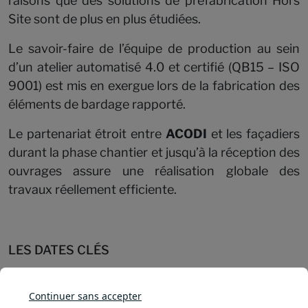
raisons que des solutions de préfabrication Hors
Site sont de plus en plus étudiées.
Le savoir-faire de l’équipe de production au sein
d’un atelier automatisé 4.0 et certifié (QB15 – ISO
9001) est mis en exergue lors de la fabrication des
éléments de bardage rapporté.
Le partenariat étroit entre
ACODI
et les façadiers
durant la phase chantier et jusqu’à la réception des
ouvrages assure une réalisation globale des
travaux réellement efficiente.
LES DATES CLÉS
L'entreprise ACODI
Continuer sans accepter