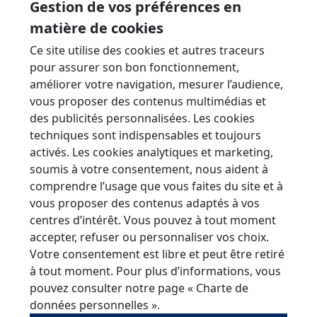
Gestion de vos préférences en
matière de cookies
Ce site utilise des cookies et autres traceurs
1994
pour assurer son bon fonctionnement,
améliorer votre navigation, mesurer l’audience,
Création de l'entreprise à Ste-Ménéhould
vous proposer des contenus multimédias et
(51)
des publicités personnalisées. Les cookies
techniques sont indispensables et toujours
Surface de production : 600m²
activés. Les cookies analytiques et marketing,
soumis à votre consentement, nous aident à
comprendre l’usage que vous faites du site et à
vous proposer des contenus adaptés à vos
2000
centres d’intérêt. Vous pouvez à tout moment
accepter, refuser ou personnaliser vos choix.
Votre consentement est libre et peut être retiré
Acquisition du premier centre d'usinage
à tout moment. Pour plus d’informations, vous
pouvez consulter notre page
« Charte de
données personnelles »
.