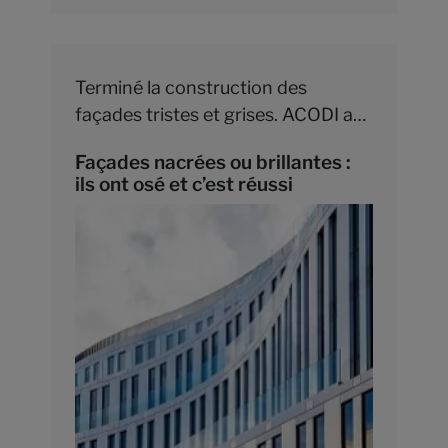
Terminé la construction des
façades tristes et grises. ACODI a
réimaginé l’architecture des
Façades nacrées ou brillantes :
bâtiments et une nouvelle gamme
ils ont osé et c’est réussi
de matériaux a vu le jour pour
renouveler l’esthétisme urbain.
Façades brillantes, nacrées ou
lumineuses, elles se doivent
désormais de plaire en plus d’être
pratiques et résistantes.