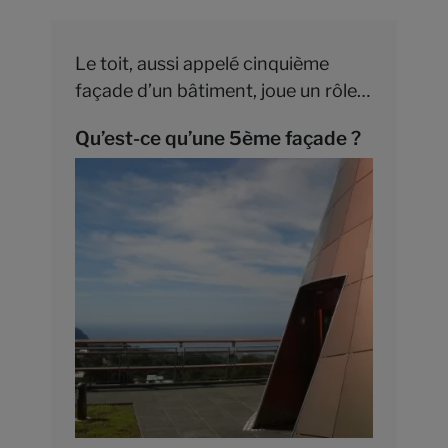
Le toit, aussi appelé cinquième
façade d’un bâtiment, joue un rôle
tant pratique qu’esthétique.
Qu’est-ce qu’une 5ème façade ?
Garante de la protection de la
construction, la toiture peut
également comporter des zones
techniques qu’un bardage design
dissimulera habilement aux yeux du
tout-venant.