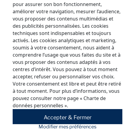
pour assurer son bon fonctionnement,
améliorer votre navigation, mesurer l’audience,
vous proposer des contenus multimédias et
des publicités personnalisées. Les cookies
techniques sont indispensables et toujours
activés. Les cookies analytiques et marketing,
soumis à votre consentement, nous aident à
Que ce soit pour un bâtiment ou un
comprendre l’usage que vous faites du site et à
vous proposer des contenus adaptés à vos
magasin, l’apparence d’une
centres d’intérêt. Vous pouvez à tout moment
devanture est importante. Chaque
accepter, refuser ou personnaliser vos choix.
Comment moderniser une
détail compte pour attirer de près
façade de bâtiment, de magasin
Votre consentement est libre et peut être retiré
ou de loin le chaland et pour lui
?
à tout moment. Pour plus d’informations, vous
susciter l’envie de franchir votre
pouvez consulter notre page
« Charte de
palier. Couleurs, matériaux,
données personnelles »
.
disposition : vous pouvez jouer sur
Accepter & Fermer
tous ces leviers.
Modifier mes préférences