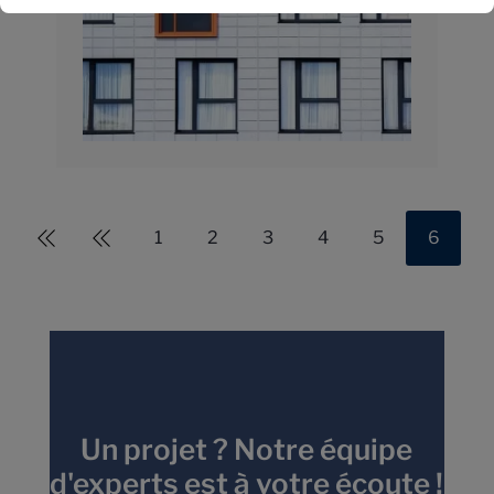
1
2
3
4
5
6
Un projet ? Notre équipe
d'experts est à votre écoute !