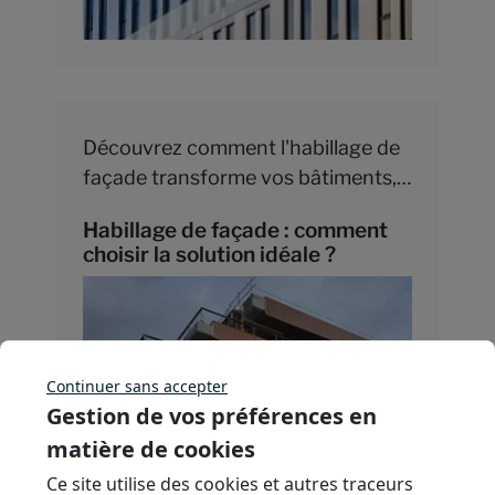
Découvrez comment l'habillage de
façade transforme vos bâtiments,
alliant design esthétique et
Habillage de façade : comment
protection durable, avec des
choisir la solution idéale ?
solutions sur mesure adaptées à
chaque projet.
Continuer sans accepter
Gestion de vos préférences en
matière de cookies
Ce site utilise des cookies et autres traceurs