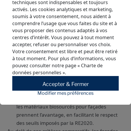
(métaux, composites, béton) présentent une
techniques sont indispensables et toujours
empreinte carbone initiale plus élevée.
activés. Les cookies analytiques et marketing,
soumis à votre consentement, nous aident à
Résistance au feu
: les matériaux biosourcés
comprendre l’usage que vous faites du site et à
doivent être traités pour répondre aux
vous proposer des contenus adaptés à vos
exigences (classement M1 à M4). Certains,
centres d’intérêt. Vous pouvez à tout moment
comme le chanvre, sont naturellement
accepter, refuser ou personnaliser vos choix.
performants.
Votre consentement est libre et peut être retiré
Entretien et durabilité
: les matériaux
à tout moment. Pour plus d’informations, vous
pouvez consulter notre page
« Charte de
naturels exigent une protection contre les UV
données personnelles »
.
et l’humidité, mais peuvent atteindre des
niveaux de durabilité similaires aux matériaux
Accepter & Fermer
traditionnels.
Modifier mes préférences
Bilan carbone global
: c’est sur ce critère que
les matériaux biosourcés pour façades
prennent l’avantage, en facilitant le respect
des seuils imposés par la RE2020.