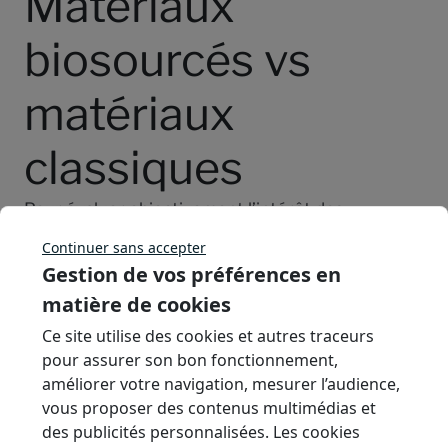
Matériaux
biosourcés vs
matériaux
classiques
Pour évaluer objectivement l’intérêt des
matériaux biosourcés, il convient de les comparer
Continuer sans accepter
selon
quatre critères techniques
essentiels :
Gestion de vos préférences en
matière de cookies
Cycle de vie
: les biosourcés affichent
Ce site utilise des cookies et autres traceurs
généralement un excellent profil
pour assurer son bon fonctionnement,
environnemental (stockage de carbone,
améliorer votre navigation, mesurer l’audience,
renouvelabilité, fin de vie recyclable ou
vous proposer des contenus multimédias et
compostable). Les solutions conventionnelles
des publicités personnalisées. Les cookies