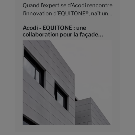
Quand l’expertise d’Acodi rencontre
l’innovation d’EQUITONE®, naît une
collaboration au service d’une
Acodi - EQUITONE : une
architecture contemporaine,
collaboration pour la façade
durable et visionnaire – façonnée
contemporaine
pour répondre aux défis
esthétiques et environnementaux
de demain.