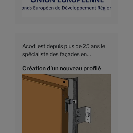
Acodi est depuis plus de 25 ans le
spécialiste des façades en
Aluminium Composite. C’est à ce
Création d'un nouveau profilé
titre que son catalogue d’ossatures
secondaires s’étoffe. Grâce à son
service R&D et toute l’équipe
d’ACODI, ce sont de nouveaux
profilés et étriers qui voient le jour.