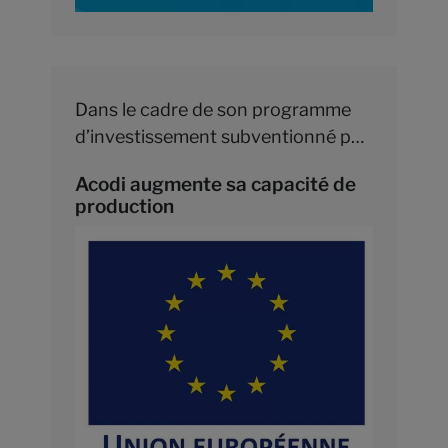
Dans le cadre de son programme
d’investissement subventionné par
EUROPE FEDER, Acodi renforce
Acodi augmente sa capacité de
son parc machines avec son nouvel
production
outil : Rover Plast avec Winstore.