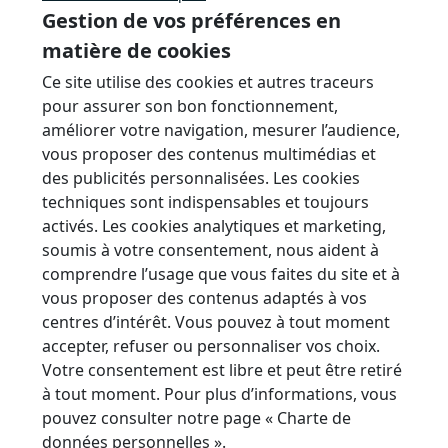
Gestion de vos préférences en
matière de cookies
Ce site utilise des cookies et autres traceurs
pour assurer son bon fonctionnement,
améliorer votre navigation, mesurer l’audience,
vous proposer des contenus multimédias et
des publicités personnalisées. Les cookies
techniques sont indispensables et toujours
activés. Les cookies analytiques et marketing,
La société Acodi prend un véritable
soumis à votre consentement, nous aident à
tournant et amplifie son
comprendre l’usage que vous faites du site et à
développement, en lançant son
vous proposer des contenus adaptés à vos
Acodi lance son programme
programme d’investissement. 25
centres d’intérêt. Vous pouvez à tout moment
d’investissement
ans après sa création, Acodi
accepter, refuser ou personnaliser vos choix.
affirme sa position de leader sur le
Votre consentement est libre et peut être retiré
marché de l’enveloppe de bâtiment
à tout moment. Pour plus d’informations, vous
sur mesure.
pouvez consulter notre page
« Charte de
données personnelles »
.