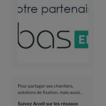
Pour partager ses chantiers,
solutions de fixation, mais aussi
toute l’actualité de l’entreprise,
Suivez Acodi sur les réseaux
Acodi est présent sur les réseaux