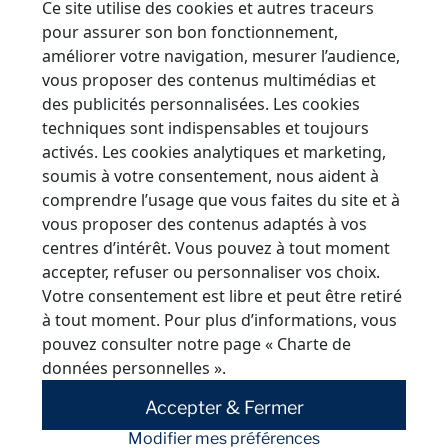
Ce site utilise des cookies et autres traceurs
acodi@acodi.fr
pour assurer son bon fonctionnement,
03 25 83 28 17
améliorer votre navigation, mesurer l’audience,
vous proposer des contenus multimédias et
Vous souhaitez des conseils sur les
des publicités personnalisées. Les cookies
systèmes de façades ? Acodi vous
techniques sont indispensables et toujours
accompagne à chaque étape de votre
activés. Les cookies analytiques et marketing,
soumis à votre consentement, nous aident à
projet.
comprendre l’usage que vous faites du site et à
vous proposer des contenus adaptés à vos
Contactez-nous
centres d’intérêt. Vous pouvez à tout moment
accepter, refuser ou personnaliser vos choix.
Votre consentement est libre et peut être retiré
à tout moment. Pour plus d’informations, vous
pouvez consulter notre page
« Charte de
données personnelles »
.
Accepter & Fermer
Modifier mes préférences