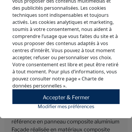
vous proposer des contenus multimédias et
des publicités personnalisées. Les cookies
techniques sont indispensables et toujours
activés. Les cookies analytiques et marketing,
soumis à votre consentement, nous aident à
comprendre l’usage que vous faites du site et à
vous proposer des contenus adaptés à vos
Informations sur le chantier
centres d’intérêt. Vous pouvez à tout moment
accepter, refuser ou personnaliser vos choix.
Votre consentement est libre et peut être retiré
Nom du projet : CHAUFFERIE BIOMASSE
à tout moment. Pour plus d’informations, vous
Adresse : 76 Boulevard du Lamballe 45400
pouvez consulter notre page
« Charte de
FLEURY LES AUBRAIS
données personnelles »
.
Nom de l'architecte : G. CARATY & B.
Accepter & Fermer
POUPART-LAFARGE
Nom du poseur : SMAC ORLEANS
Modifier mes préférences
Matériau et teintes utilisés : Alucobond ® : la
référence en panneau composite aluminium
Façade réalisée en matériaux composite