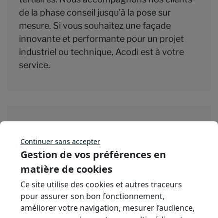
de la phase conseil jusqu’à la pose sur
mesure. Si vous souhaitez une façade
innovante et performante pour un projet
industriel ou technique, Acodi est à votre
service.
Solution retenue
Continuer sans accepter
Gestion de vos préférences en
Solution POLARIS® : Parements plans à
matière de cookies
fixation frontale
Ce site utilise des cookies et autres traceurs
pour assurer son bon fonctionnement,
améliorer votre navigation, mesurer l’audience,