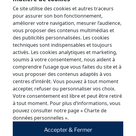
Ce site utilise des cookies et autres traceurs
pour assurer son bon fonctionnement,
La question n’est donc pas de déterminer la durée
améliorer votre navigation, mesurer l’audience,
vous proposer des contenus multimédias et
de vie du matériau, mais bien le niveau de
des publicités personnalisées. Les cookies
protection attendu pour le bâtiment qu’il
techniques sont indispensables et toujours
enveloppe.
activés. Les cookies analytiques et marketing,
soumis à votre consentement, nous aident à
comprendre l’usage que vous faites du site et à
Mise en œuvre et
vous proposer des contenus adaptés à vos
centres d’intérêt. Vous pouvez à tout moment
accepter, refuser ou personnaliser vos choix.
contraintes de
Votre consentement est libre et peut être retiré
à tout moment. Pour plus d’informations, vous
pose du bardage
pouvez consulter notre page
« Charte de
données personnelles »
.
simple peau et
Accepter & Fermer