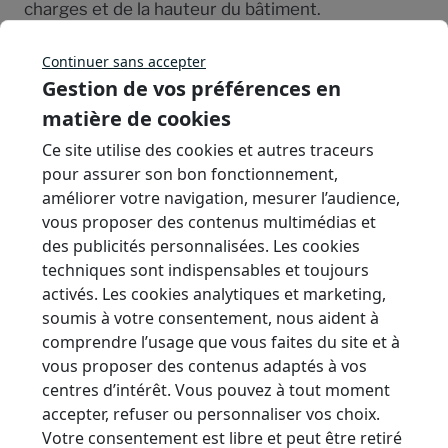
charges et de la hauteur du bâtiment.
Le bardage extérieur en bois exige aussi une
Continuer sans accepter
attention particulière aux points singuliers, tels
Gestion de vos préférences en
que les angles, les encadrements de fenêtres ou
matière de cookies
les jonctions entre différents éléments de façade.
Ce site utilise des cookies et autres traceurs
Ces zones nécessitent des traitements
pour assurer son bon fonctionnement,
spécifiques pour maintenir l’étanchéité et éviter
améliorer votre navigation, mesurer l’audience,
vous proposer des contenus multimédias et
les ponts thermiques.
des publicités personnalisées. Les cookies
techniques sont indispensables et toujours
activés. Les cookies analytiques et marketing,
Les secrets d’une
soumis à votre consentement, nous aident à
comprendre l’usage que vous faites du site et à
façade en bois
vous proposer des contenus adaptés à vos
centres d’intérêt. Vous pouvez à tout moment
accepter, refuser ou personnaliser vos choix.
durable et
Votre consentement est libre et peut être retiré