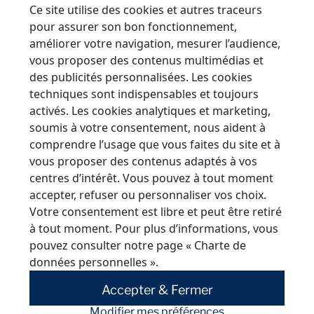
Ce site utilise des cookies et autres traceurs
La norme NF DTU 40.35 intègre les évolutions
pour assurer son bon fonctionnement,
améliorer votre navigation, mesurer l’audience,
récentes des tôles d'acier revêtues et leurs
vous proposer des contenus multimédias et
nouvelles propriétés de résistance et de
des publicités personnalisées. Les cookies
durabilité. Elle sert également de référence lors
techniques sont indispensables et toujours
des procédures d’assurance, notamment pour
activés. Les cookies analytiques et marketing,
valider la garantie décennale des travaux de
soumis à votre consentement, nous aident à
couverture.
comprendre l’usage que vous faites du site et à
vous proposer des contenus adaptés à vos
Dans les projets soumis à des appels d’offres
centres d’intérêt. Vous pouvez à tout moment
publics ou à une labellisation environnementale, la
accepter, refuser ou personnaliser vos choix.
Votre consentement est libre et peut être retiré
réglementation des travaux de toiture
joue un
à tout moment. Pour plus d’informations, vous
rôle déterminant. Elle contribue à sécuriser
pouvez consulter notre page
« Charte de
l’ensemble de la chaîne de projet, du maître
données personnelles »
.
d’ouvrage à l’entreprise de pose.
Accepter & Fermer
Mentionner explicitement le respect de la norme
Modifier mes préférences