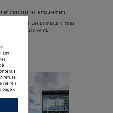
étier, c’est assurer le mouvement ! ».
e cette façade. Les panneaux cintrés
ualité pour le Bâtiment).
us
. Les
ies
t à
contenus
, refuser
 retiré à
re page
«