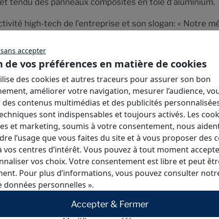
e et tendu des panneaux composites en tôle d'aluminium.
activité high-tech de l’entreprise et son slogan: « Notre m
m Alucobond ont été mis en œuvre pour la réalisation d
 sans accepter
tière de transformation de bardage (certification QB – Q
n de vos préférences en matière de cookies
tilise des cookies et autres traceurs pour assurer son bon
nement, améliorer votre navigation, mesurer l’audience, vo
 des contenus multimédias et des publicités personnalisées
echniques sont indispensables et toujours activés. Les cook
ues et marketing, soumis à votre consentement, nous aiden
re l’usage que vous faites du site et à vous proposer des 
 vos centres d’intérêt. Vous pouvez à tout moment accepter
naliser vos choix. Votre consentement est libre et peut être
ent. Pour plus d’informations, vous pouvez consulter not
e données personnelles »
.
Accepter & Fermer