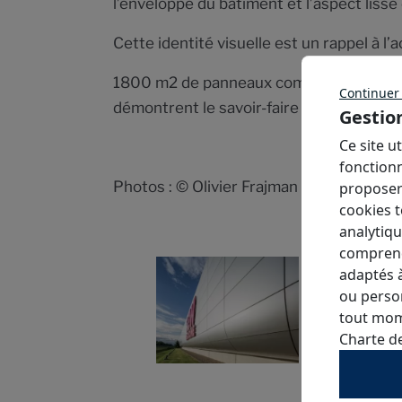
l’enveloppe du bâtiment et l’aspect liss
Cette identité visuelle est un rappel à l’
1800 m2 de panneaux composite aluminiu
Continuer
démontrent le savoir-faire d’ACODI en ma
Gestio
Ce site u
fonction
Photos : © Olivier Frajman Photographe
proposer
cookies t
analytiq
comprend
adaptés à
ou person
tout mom
Charte d